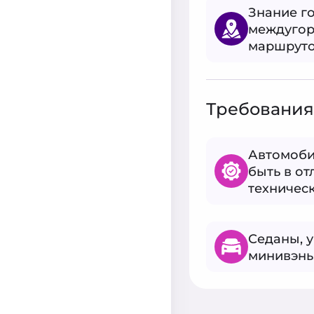
Знание г
междуго
маршрут
Требования
Автомоби
быть в о
техничес
Седаны, 
минивэны