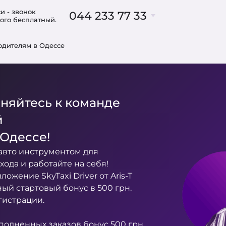
и - звонок
044 233 77 33
ого бесплатный.
Б
одителям в Одессе
063 233 77 33
093 700 91 31
095 700 91 31
098 700 91 31
няйтесь к команде
063 237 00 47
й
063 318 73 32
в
в Одессе!
авто инструментом для
хода и работайте на себя!
ожение SkyTaxi Driver от Aris-T
ый стартовый бонус в 500 грн.
гистрации.
полненных заказов бонус 500 грн.