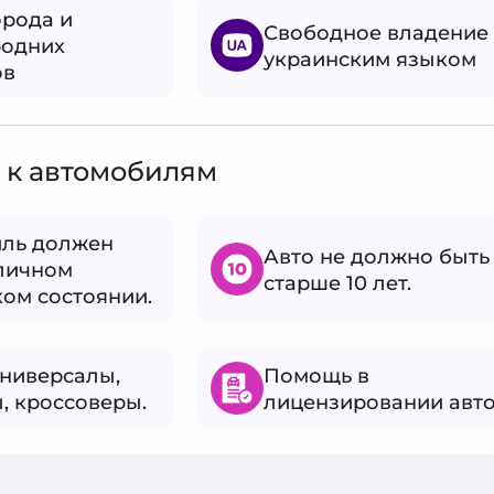
орода и
Свободное владение
родних
украинским языком
ов
 к автомобилям
ль должен
Авто не должно быть
тличном
старше 10 лет.
ком состоянии.
универсалы,
Помощь в
, кроссоверы.
лицензировании авто