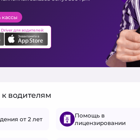
 кассы
xi Driver для водителей:
 к водителям
Помощь в
дения от 2 лет
лицензировании