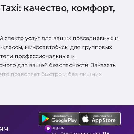
axi: качество, комфорт,
й спектр услуг для ваших повседневных и
-классы, микроавтобусы для групповых
ители профессиональные и
смотр для вашей безопасности. Заказать
что позволяет быстро и без лишних
 лицензированные, а автопарк регулярно
йн-бота, что позволяет быстро и без
ежный партнер на дорогах! Aris-Taxi
зволяет вам планировать поездки заранее.
адрес
ЛЯМ
а также возможность перевозки
ул. Ростиславская, 11Б