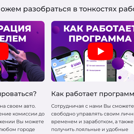
ожем разобраться в тонкостях ра
Закажите такси в 1 клик!
Заполните короткую форму и
наше авто будет у вас уже через
несколько минут.
3 минуты
и мы вам перезвоним!
Телефон
Спасибо, Ваш запрос принят, и мы
вскоре свяжемся с вами для
Ваше имя
подтверждения деталей.
ироваться?
Как работает програм
Заказать звонок
Закрыть
на своем авто.
Сотрудничая с нами Вы сможет
ение комиссии до
свободно управлять своим лич
жении Вы можете
временем и заработком, а также
 любом городе
получить лояльные и удобные