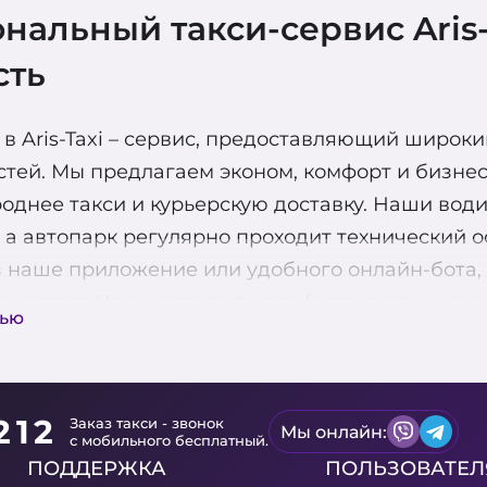
альный такси-сервис Aris-T
сть
в Aris-Taxi – сервис, предоставляющий широки
тей. Мы предлагаем эконом, комфорт и бизнес
однее такси и курьерскую доставку. Наши вод
а автопарк регулярно проходит технический о
 наше приложение или удобного онлайн-бота, 
ранспорт. Наши водители профессиональные и
тью
кий осмотр для вашей безопасности.
жно через наше приложение или удобного онла
чить транспорт. Выбирайте Aris-Taxi – ваш над
212
Заказ такси - звонок
Мы онлайн:
с мобильного бесплатный.
услуги предварительного заказа такси, что по
ПОДДЕРЖКА
ПОЛЬЗОВАТЕ
ва доступна функция оплаты через терминал, 