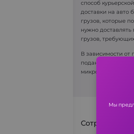
способ курьерской
доставки на авто 
грузов, которые п
нужно доставлять 
грузов, требующих
В зависимости от 
поданы автомобил
микроавтобус.
Мы предл
Сотрудничае