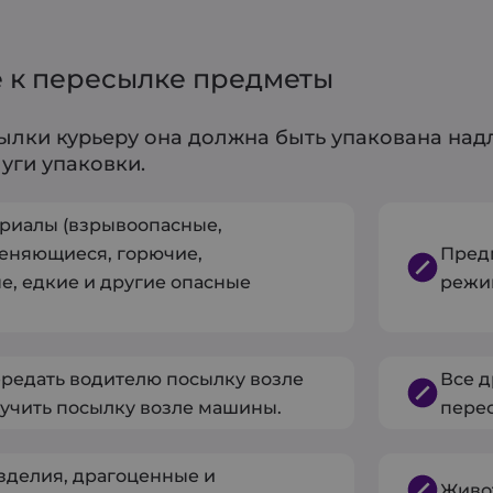
 к пересылке предметы
ылки курьеру она должна быть упакована над
уги упаковки.
риалы (взрывоопасные,
еняющиеся, горючие,
Пред
е, едкие и другие опасные
режи
редать водителю посылку возле
Все д
учить посылку возле машины.
перес
делия, драгоценные и
Живо