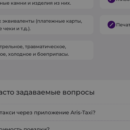
ные камни и изделия из них.
х эквиваленты (платежные карты,
Печат
чеки и т.д.).
трельное, травматическое,
ое, холодное и боеприпасы.
часто задаваемые вопросы
 такси через приложение Aris-Taxi?
ать такси, откройте наше приложение, укажите
тоимость поездки?