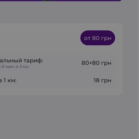
от 80 грн
альный тариф:
80+80 грн
 6 мин и 3 км
 1 км:
18 грн