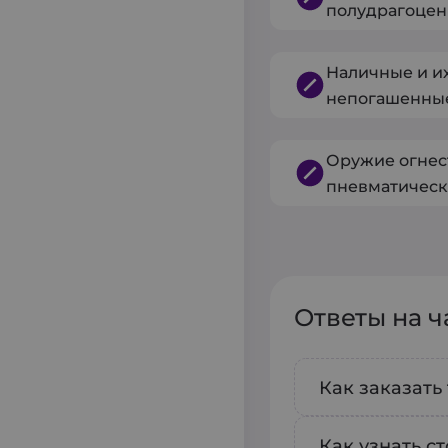
полудрагоцен
Наличные и и
непогашенные 
Оружие огнес
пневматическ
Ответы на 
Как заказать
Чтобы заказ
Как узнать с