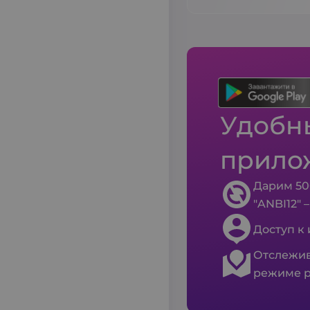
Удобны
прило
Дарим 50
"ANBI12" 
Доступ к
Отслежив
режиме р