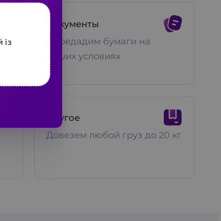
Документы
ри
Передадим бумаги на
 із
ваших условиях
Другое
Довезем любой груз до 20 кг