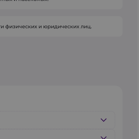
и физических и юридических лиц.
 пункт отправления и назначения,