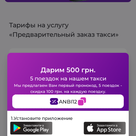
Тарифы на услугу
«Предварительный заказ такси»
Городской тариф
Дарим 500 грн.
5 поездок на нашем такси
Минимальный тариф:
100 грн
Закажите такси в 1 клик!
Включено 6 мин и 3 км
Мы предлагаем Вам первый промокод, 5 поездок -
скидка 100 грн. на каждую поездку.
Заполните короткую форму и наше
Цена за 1 км:
18 грн
ANBI12
авто будет у вас уже через
несколько минут.
3 минуты
1.
Установите приложение
и мы вам перезвоним!
Телефон
Загородный тариф