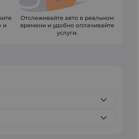
жите
Отслеживайте авто в реальном
о и
времени и удобно оплачивайте
услуги.
 укажите пункты отправления и
ает стоимость на основе
 пункт отправления и назначения,
ля.