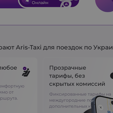
Онлайн
ют Aris-Taxi для поездок по Укра
любое
Прозрачные
тарифы, без
скрытых комиссий
омфортную
имо от
Фиксированные тарифы на
ршрута.
междугородние поездки бе
дополнительных комиссий.