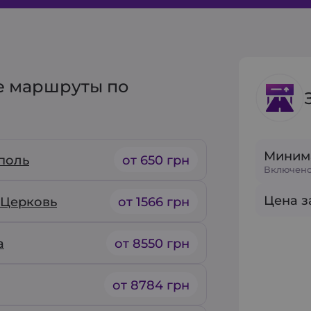
е маршруты по
Миним
поль
от 650 грн
Включено
Цена за
 Церковь
от 1566 грн
а
от 8550 грн
от 8784 грн