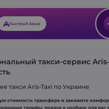
нопку «Заказать». Наше приложение автомати
м ожидаемое время прибытия водителя.
Быстрый Заказ
альный такси-сервис Aris-T
сть
 такси Aris-Taxi по Украине
ную стоимость трансфера и закажите комфо
ованные тарифы, подача в удобное для вас 