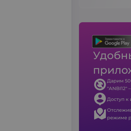
Удобны
прило
Дарим 50
"ANBI12" 
Доступ к
Отслежив
режиме р