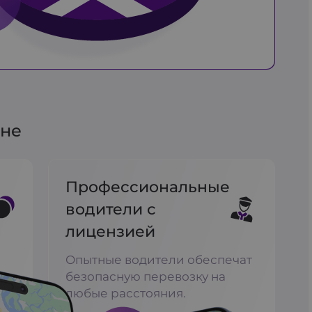
ине
Профессиональные
водители с
лицензией
Опытные водители обеспечат
з
безопасную перевозку на
любые расстояния.