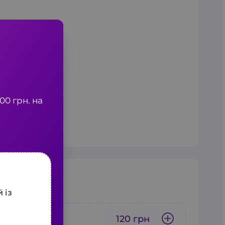
0 грн. на
 із
120 грн