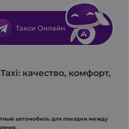
чески найдет ближайшее авто и
Такси Онлайн
axi: качество, комфорт,
ртный автомобиль для поездки между
время.