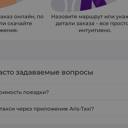
аказ онлайн, по
Назовите маршрут или ука
ли скачайте
детали заказа - все прост
жение.
интуитивно.
часто задаваемые вопросы
тоимость поездки?
ь ориентировочную стоимость поездки, просто
 такси через приложение Aris-Taxi?
в приложении. Система автоматически рассчит
ать такси, откройте наше приложение, укажите
 условий трафика и выбранного типа автомоби