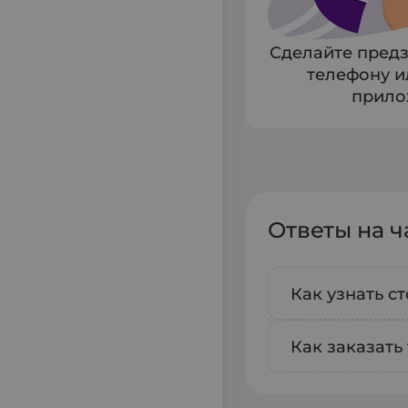
Сделайте предз
телефону и
прило
Ответы на 
Как узнать с
Чтобы узнат
Как заказать
назначения 
Чтобы заказ
расстояния,