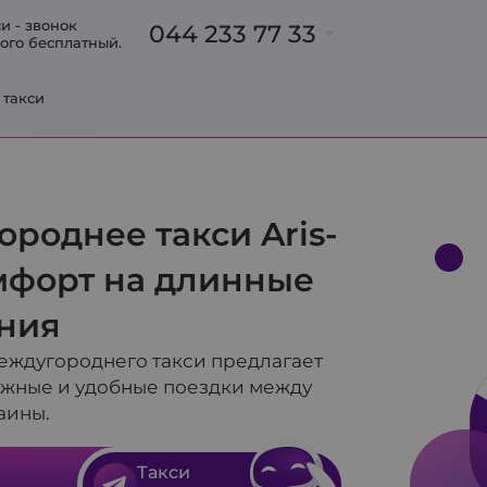
и - звонок
044 233 77 33
ого бесплатный.
Б
 такси
063 233 77 33
093 700 91 31
095 700 91 31
098 700 91 31
роднее такси Aris-
063 237 00 47
омфорт на длинные
063 318 73 32
в
яния
еждугороднего такси предлагает
ежные и удобные поездки между
аины.
Такси