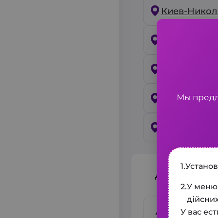
Киев-Никол
Киев-Львов
Киев-Черни
Мы предл
Киев-Жито
Киев-Винни
1.
Устано
Дополнит
2.
У меню 
дійсни
Автомобиль «
У вас ес