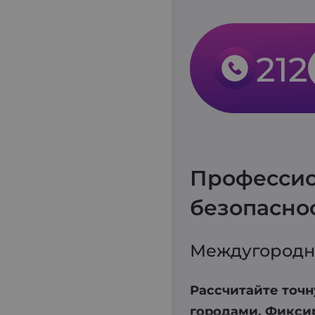
и нажмите к
сообщит ва
212
Профессион
безопасно
Междугороднее
Рассчитайте точ
городами. Фиксир