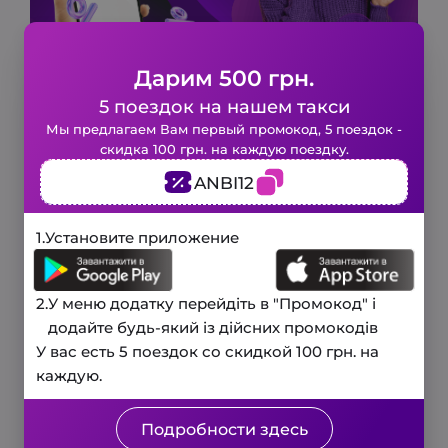
Дарим 500 грн.
Как зарегистрироваться в Aris-Taxi?
5 поездок на нашем такси
Закажите такси в 1 клик!
Ми покажем как зарегистрироваться и получить
Мы предлагаем Вам первый промокод, 5 поездок -
промокоды! С нами – комфорт и пунктуальность.
скидка 100 грн. на каждую поездку.
Заполните короткую форму и наше
Междугородние поездки на такси без забот
ANBI12
авто будет у вас уже через
вместе с Aris-Taxi. Дарим 500 грн. 5 поездок на
несколько минут.
нашем такси. Мы предлагаем Вам первый
3 минуты
1.
Установите приложение
промокод ANBI12 – скидка по 100 грн. на 5
и мы вам перезвоним!
поездок.
Телефон
Спасибо, Ваш запрос принят, и мы
2.
У меню додатку перейдіть в "Промокод" і
вскоре свяжемся с вами для
Ваше имя
додайте будь-який із дійсних промокодів
подтверждения деталей.
У вас есть 5 поездок со скидкой 100 грн. на
каждую.
Заказать звонок
Закрыть
Подробности здесь