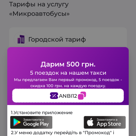
Тарифы на услугу
«Микроавтобусы»
Городской тариф
Минимальный тариф:
150 грн.
Дарим 500 грн.
Включено 6 мин и 3 км
5 поездок на нашем такси
Цена за 1 км:
20 грн
Закажите такси в 1 клик!
Мы предлагаем Вам первый промокод, 5 поездок -
скидка 100 грн. на каждую поездку.
Заполните короткую форму и наше
ANBI12
авто будет у вас уже через
несколько минут.
Загородный тариф
3 минуты
1.
Установите приложение
и мы вам перезвоним!
Телефон
Минимальный тариф:
Спасибо, Ваш запрос принят, и мы
180 грн
2.
У меню додатку перейдіть в "Промокод" і
Включено 6 мин и 3 км