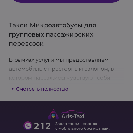
Такси Микроавтобусы для
групповых пассажирских
перевозок
В рамках услуги мы предоставляем
автомобиль с просторным салоном, в
котором пассажиры чувствуют себя
комфортнее, чем в седане или
Смотреть полностью
универсале. Микроавтобус удобнее
минивэна, ведь может использоваться и
для перевозки грузов вместе с людьми.
212
Заказ такси - звонок
с мобильного бесплатный.