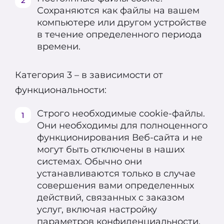
Сохраняются как файлы на вашем
Закажите такси в 1 клик!
компьютере или другом устройстве
в течение определенного периода
Заполните короткую форму и наше
времени.
авто будет у вас уже через
несколько минут.
Категория 3 – в зависимости от
3 минуты
функциональности:
и мы вам перезвоним!
Телефон
Спасибо, Ваш запрос принят, и мы
Строго необходимые cookie-файлы.
вскоре свяжемся с вами для
Ваше имя
Они необходимы для полноценного
подтверждения деталей.
функционирования Веб-сайта и не
могут быть отключены в наших
Заказать звонок
Закрыть
системах. Обычно они
устанавливаются только в случае
совершения вами определенных
действий, связанных с заказом
услуг, включая настройку
параметров конфиденциальности,