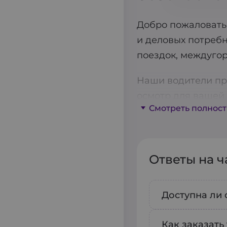
Добро пожаловать 
и деловых потребн
поездок, междугор
Наши водители пр
осмотр для вашей 
Смотреть полнос
бота, что позволя
партнер на дорогах
планировать поезд
Ответы на 
Для вашего удобст
животных. Мы цени
Доступна ли 
Безопасность – на
современным стан
Да, вы може
Как заказать