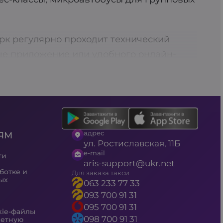
рк регулярно проходит технический
ше приложение или удобного онлайн-
орт. Выбирайте Aris-Taxi – ваш надежный
ельного заказа такси, что позволяет вам
а также возможность перевозки
адрес
ЯМ
аем над улучшением сервиса.
ул. Ростиславская, 11Б
ю проверку, а автомобили соответствуют
e-mail
ти
aris-support@ukr.net
йтесь промокодами на скидки, чтобы
ботке и
Для заказа такси
ых
063 233 77 33
093 700 91 31
095 700 91 31
kie-файлы
098 700 91 31
четную