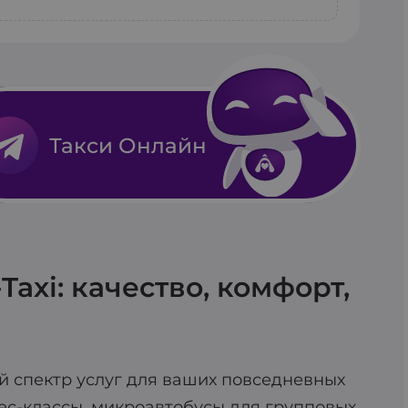
ского списания.
 пункт отправления и назначения,
елефону 212. К вам приедет авто с
чески найдет ближайшее авто и
ой, смартфоном или смарт-часами
Такси Онлайн
axi: качество, комфорт,
й спектр услуг для ваших повседневных
ес-классы, микроавтобусы для групповых