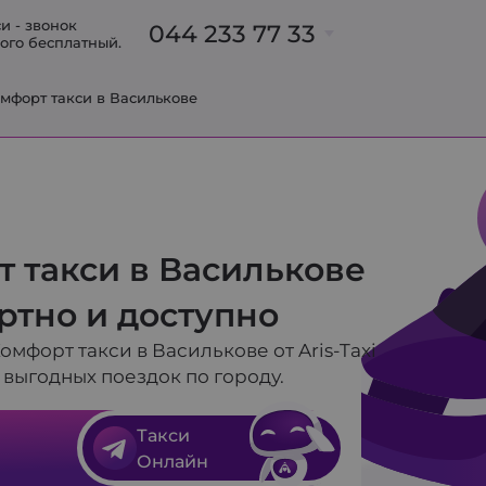
и - звонок
044 233 77 33
ого бесплатный.
Б
мфорт такси в Василькове
063 233 77 33
093 700 91 31
095 700 91 31
098 700 91 31
063 237 00 47
 такси в Василькове
063 318 73 32
в
ртно и доступно
омфорт такси в Василькове от Aris-Taxi
 выгодных поездок по городу.
Такси
Онлайн