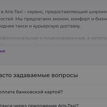
в Aris-Taxi – сервис, предоставляющий широки
остей. Мы предлагаем эконом, комфорт и бизн
однее такси и курьерскую доставку.
офессиональные и лицензированные, а автопа
безопасности. Заказать такси можно через на
тью
ет быстро и без лишних хлопот получить трансп
! Aris-Taxi также предлагает услуги предварит
ки заранее.
часто задаваемые вопросы
ва доступна функция оплаты через терминал, 
м каждого клиента, поэтому постоянно работ
оплата банковской картой?
ш приоритет: все водители проходят тщательну
дартам. Скачивайте наше приложение и пользу
те выбрать любой удобный формат безналично
 такси через приложение Aris-Taxi?