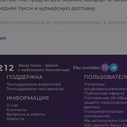
однее такси и курьерскую доставку.
офессиональные и лицензированные, а автопа
безопасности. Заказать такси можно через на
тью
ет быстро и без лишних хлопот получить трансп
! Aris-Taxi также предлагает услуги предварит
ки заранее.
212
Заказ такси - звонок
Мы онлайн:
ва доступна функция оплаты через терминал, 
с мобильного бесплатный.
ПОДДЕРЖКА
ПОЛЬЗОВАТЕЛ
м каждого клиента, поэтому постоянно работ
Техподдержка водителей
Политика
ш приоритет: все водители проходят тщательну
Техподдержка пассажиров
конфиденциальнос
Публичная оферта
дартам. Скачивайте наше приложение и пользу
ИНФОРМАЦИЯ
Положение об обра
защите персональн
 преимуществ с Aris-Taxi!
О нас
данных
Контакты
Пользовательское
Вопросы и ответы
соглашение
Новости
Мы используем coo
Как удалить Вашу у