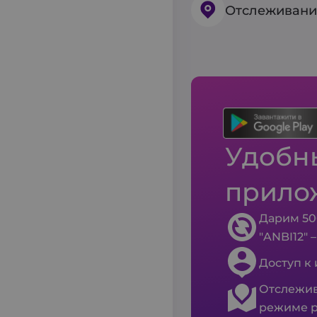
Отслеживани
Удобны
прило
Дарим 50
"ANBI12" 
Доступ к
Отслежив
режиме р