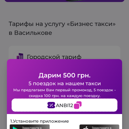
Тарифы на услугу «Бизнес такси»
в Василькове
Городской тариф
Дарим 500 грн.
Минимальный тариф:
120 грн.
Включено 6 мин и 3 км
5 поездок на нашем такси
Закажите такси в 1 клик!
Мы предлагаем Вам первый промокод, 5 поездок -
Цена за 1 км:
20 грн
скидка 100 грн. на каждую поездку.
Заполните короткую форму и наше
ANBI12
авто будет у вас уже через
несколько минут.
3 минуты
1.
Установите приложение
Загородный тариф
и мы вам перезвоним!