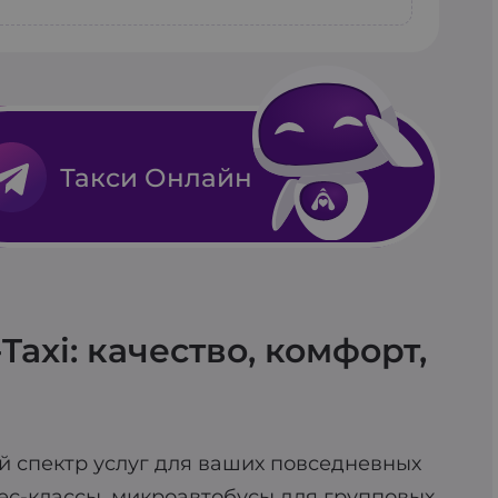
ского списания.
 пункт отправления и назначения,
елефону 212. К вам приедет авто с
чески найдет ближайшее авто и
ой, смартфоном или смарт-часами
Такси Онлайн
axi: качество, комфорт,
й спектр услуг для ваших повседневных
ес-классы, микроавтобусы для групповых