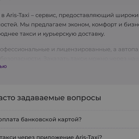
в Aris-Taxi – сервис, предоставляющий широки
остей. Мы предлагаем эконом, комфорт и бизн
однее такси и курьерскую доставку.
офессиональные и лицензированные, а автопа
безопасности. Заказать такси можно через на
тью
ет быстро и без лишних хлопот получить трансп
! Aris-Taxi также предлагает услуги предварит
ки заранее.
часто задаваемые вопросы
ва доступна функция оплаты через терминал, 
м каждого клиента, поэтому постоянно работ
оплата банковской картой?
ш приоритет: все водители проходят тщательну
дартам. Скачивайте наше приложение и пользу
те выбрать любой удобный формат безналично
 такси через приложение Aris-Taxi?