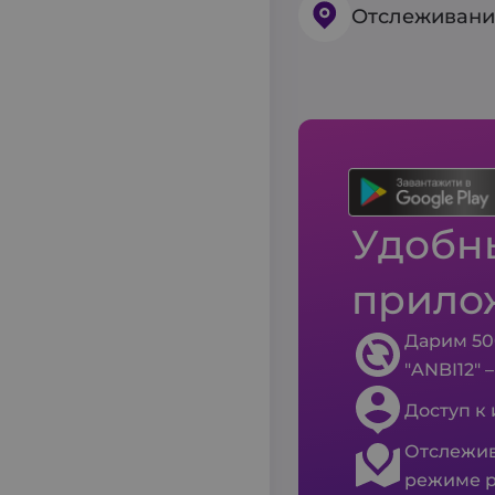
Отслеживани
Удобны
прило
Дарим 50
"ANBI12" 
Доступ к
Отслежив
режиме р