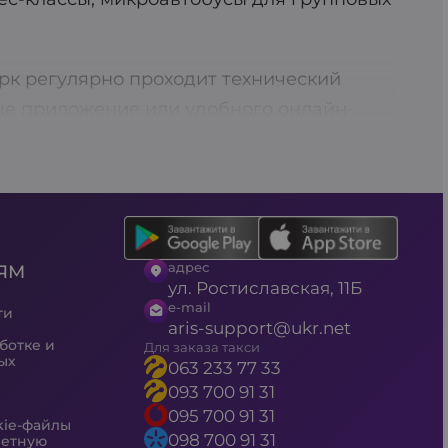
рк регулярно проходит технический
ше приложение или удобного онлайн-
орт. Выбирайте Aris-Taxi – ваш надежный
ельного заказа такси, что позволяет вам
а также возможность перевозки
адрес
ЯМ
аем над улучшением сервиса.
ул. Ростиславская, 11Б
ю проверку, а автомобили соответствуют
e-mail
ти
aris-support@ukr.net
йтесь промокодами на скидки, чтобы
ботке и
Для заказа такси
ых
063 233 77 33
093 700 91 31
095 700 91 31
kie-файлы
098 700 91 31
четную