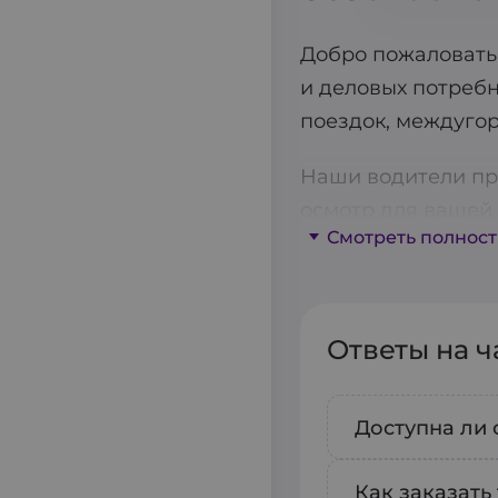
Добро пожаловать 
и деловых потребн
поездок, междугор
Наши водители пр
осмотр для вашей 
Смотреть полнос
бота, что позволя
партнер на дорогах
планировать поезд
Ответы на 
Для вашего удобст
животных. Мы цени
Доступна ли 
Безопасность – на
современным стан
Да, вы може
Как заказать