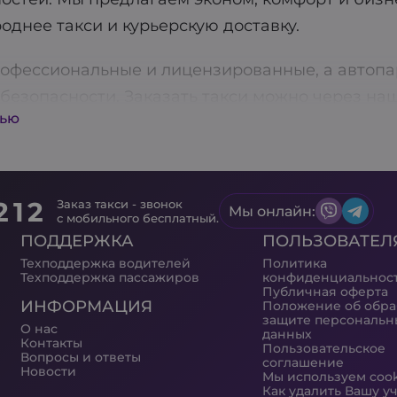
однее такси и курьерскую доставку.
офессиональные и лицензированные, а автопа
безопасности. Заказать такси можно через на
тью
ет быстро и без лишних хлопот получить трансп
! Aris-Taxi также предлагает услуги предварит
ки заранее.
212
Заказ такси - звонок
Мы онлайн:
ва доступна функция оплаты через терминал, 
с мобильного бесплатный.
ПОДДЕРЖКА
ПОЛЬЗОВАТЕЛ
м каждого клиента, поэтому постоянно работ
Техподдержка водителей
Политика
ш приоритет: все водители проходят тщательну
Техподдержка пассажиров
конфиденциальнос
Публичная оферта
дартам. Скачивайте наше приложение и пользу
ИНФОРМАЦИЯ
Положение об обра
защите персональн
 преимуществ с Aris-Taxi!
О нас
данных
Контакты
Пользовательское
Вопросы и ответы
соглашение
Новости
Мы используем coo
Как удалить Вашу у