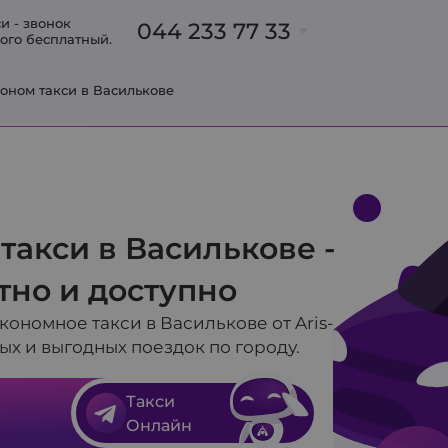
и - звонок
044 233 77 33
ого бесплатный.
Б
оном такси в Василькове
063 233 77 33
093 700 91 31
095 700 91 31
098 700 91 31
063 237 00 47
такси в Василькове -
063 318 73 32
в
но и доступно
кономное такси в Василькове от Aris-
рых и выгодных поездок по городу.
Такси
Онлайн