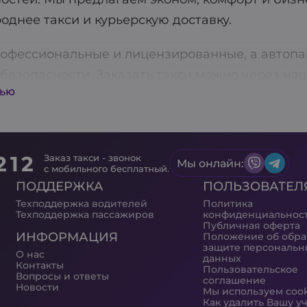
однее такси и курьерскую доставку.
офессиональные и лицензированные, а автопа
безопасности. Заказать такси можно через на
тью
ет быстро и без лишних хлопот получить трансп
! Aris-Taxi также предлагает услуги предварит
ки заранее.
212
Заказ такси - звонок
Мы онлайн:
ва доступна функция оплаты через терминал, 
с мобильного бесплатный.
ПОДДЕРЖКА
ПОЛЬЗОВАТЕЛ
м каждого клиента, поэтому постоянно работ
Техподдержка водителей
Политика
ш приоритет: все водители проходят тщательну
Техподдержка пассажиров
конфиденциальнос
Публичная оферта
дартам. Скачивайте наше приложение и пользу
ИНФОРМАЦИЯ
Положение об обра
защите персональн
 преимуществ с Aris-Taxi!
О нас
данных
Контакты
Пользовательское
Вопросы и ответы
соглашение
Новости
Мы используем coo
Как удалить Вашу у