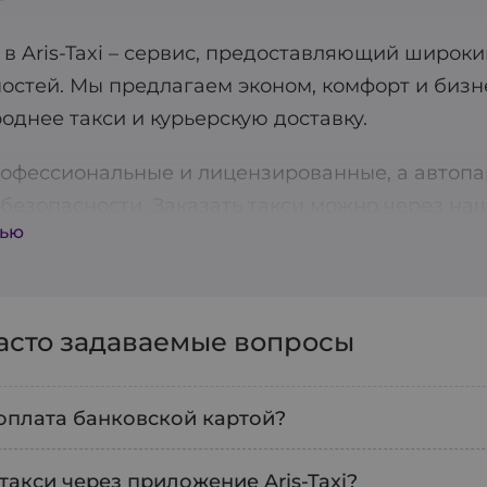
в Aris-Taxi – сервис, предоставляющий широки
остей. Мы предлагаем эконом, комфорт и бизн
однее такси и курьерскую доставку.
офессиональные и лицензированные, а автопа
безопасности. Заказать такси можно через на
тью
ет быстро и без лишних хлопот получить трансп
! Aris-Taxi также предлагает услуги предварит
ки заранее.
часто задаваемые вопросы
ва доступна функция оплаты через терминал, 
м каждого клиента, поэтому постоянно работ
оплата банковской картой?
ш приоритет: все водители проходят тщательну
дартам. Скачивайте наше приложение и пользу
те выбрать любой удобный формат безналично
 такси через приложение Aris-Taxi?