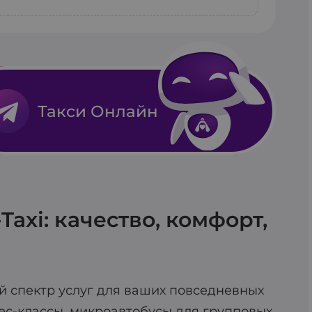
ского списания.
 пункт отправления и назначения,
елефону 212. К вам приедет авто с
чески найдет ближайшее авто и
ой, смартфоном или смарт-часами
Такси Онлайн
axi: качество, комфорт,
й спектр услуг для ваших повседневных
ес-классы, микроавтобусы для групповых