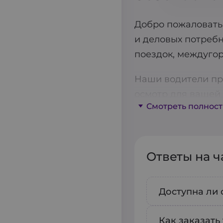
Добро пожаловать 
и деловых потребн
поездок, междугор
Наши водители пр
осмотр для вашей 
Смотреть полнос
бота, что позволя
партнер на дорогах
планировать поезд
Ответы на 
Для вашего удобст
животных. Мы цени
Доступна ли 
Безопасность – на
современным стан
Да, вы може
Как заказать