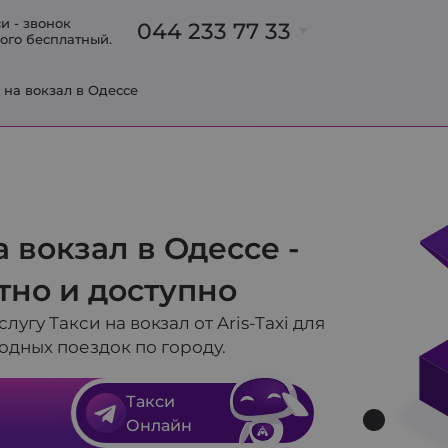
и - звонок
044 233 77 33
ого бесплатный.
Б
 на вокзал в Одессе
063 233 77 33
093 700 91 31
095 700 91 31
098 700 91 31
063 237 00 47
а вокзал в Одессе -
063 318 73 32
в
но и доступно
лугу Такси на вокзал от Aris-Taxi для
одных поездок по городу.
Такси
Онлайн