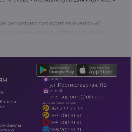
рк регулярно проходит технический
ше приложение или удобного онлайн-
орт. Выбирайте Aris-Taxi – ваш надежный
ельного заказа такси, что позволяет вам
а также возможность перевозки
адрес
ЯМ
аем над улучшением сервиса.
ул. Ростиславская, 11Б
ю проверку, а автомобили соответствуют
e-mail
ти
aris-support@ukr.net
йтесь промокодами на скидки, чтобы
ботке и
Для заказа такси
ых
063 233 77 33
093 700 91 31
095 700 91 31
kie-файлы
098 700 91 31
четную