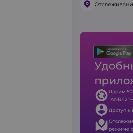
Отслеживани
Удобны
прило
Дарим 50
"ANBI12" 
Доступ к
Отслежив
режиме р