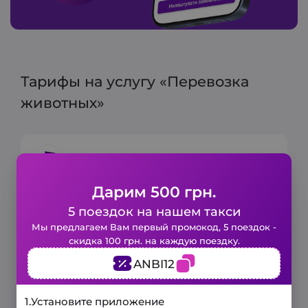
Тарифы на услугу «Перевозка
животных»
Городской тариф
Дарим 500 грн.
Минимальный тариф:
80+80 грн.
5 поездок на нашем такси
Включено 6 мин и 3 км
Закажите такси в 1 клик!
Мы предлагаем Вам первый промокод, 5 поездок -
скидка 100 грн. на каждую поездку.
Цена за 1 км:
15 грн
Заполните короткую форму и наше
ANBI12
авто будет у вас уже через
несколько минут.
3 минуты
1.
Установите приложение