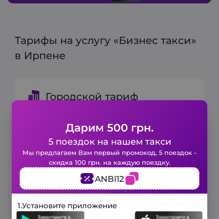
Тарифы на услугу «Бизнес такси»
в Ирпене
Городской тариф
Дарим 500 грн.
Минимальный тариф:
120 грн.
Включено 6 мин и 3 км
5 поездок на нашем такси
Закажите такси в 1 клик!
Мы предлагаем Вам первый промокод, 5 поездок -
Цена за 1 км:
20 грн
скидка 100 грн. на каждую поездку.
Заполните короткую форму и наше
ANBI12
авто будет у вас уже через
несколько минут.
3 минуты
1.
Установите приложение
Загородный тариф
и мы вам перезвоним!