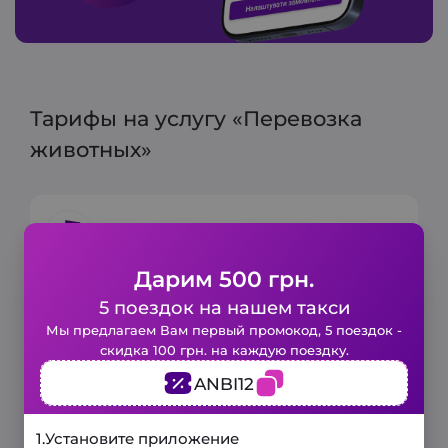
Тарифы на услугу «Перевозка
животных»
Городской тариф
Дарим 500 грн.
Минимальный тариф:
80+80 грн.
5 поездок на нашем такси
Включено 6 мин и 3 км
Закажите такси в 1 клик!
Мы предлагаем Вам первый промокод, 5 поездок -
скидка 100 грн. на каждую поездку.
Цена за 1 км:
15 грн
Заполните короткую форму и наше
ANBI12
авто будет у вас уже через
несколько минут.
3 минуты
1.
Установите приложение