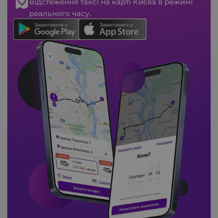
Відстеження таксі на карті Києва в режимі
реального часу.