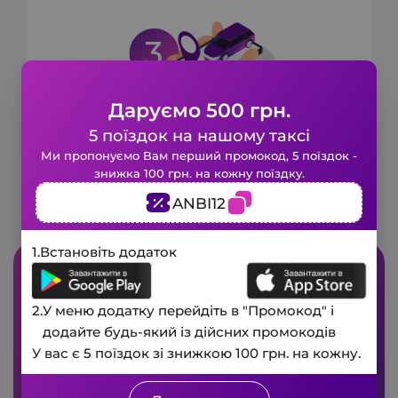
Даруємо 500 грн.
5 поїздок на нашому таксі
Замовте таксі в 1 клік!
Оператор повідомить вам час подачі
Ми пропонуємо Вам перший промокод, 5 поїздок -
машини та номер авто, що прибуде.
Заповніть коротку форму і наше
знижка 100 грн. на кожну поїздку.
авто буде у вас вже за кілька
ANBI12
хвилин.
3 хвилини
1.
Встановіть додаток
і ми вам передзвонимо!
Телефон
При встановлені додатку SkyTaxi
Дякуємо, Ваш запит прийнято, і ми
від Aris-T
2.
У меню додатку перейдіть в "Промокод" і
незабаром зв'яжемося з вами для
Ваше ім’я
додайте будь-який із дійсних промокодів
підтвердження деталей.
У вас є 5 поїздок зі знижкою 100 грн. на кожну.
Замовити дзвінок
Закрити