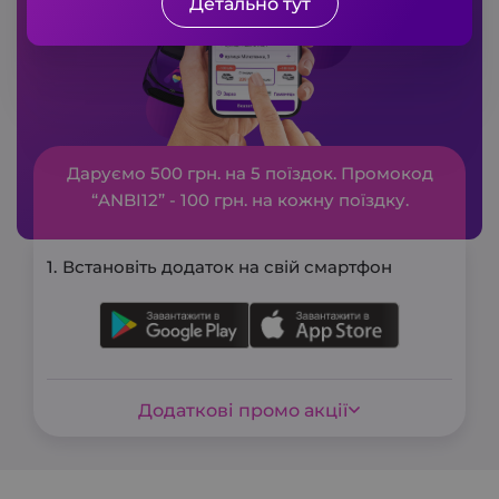
Детально тут
Даруємо 500 грн. на 5 поїздок. Промокод
“ANBI12” - 100 грн. на кожну поїздку.
Встановіть додаток на свій смартфон
Додаткові промо акції