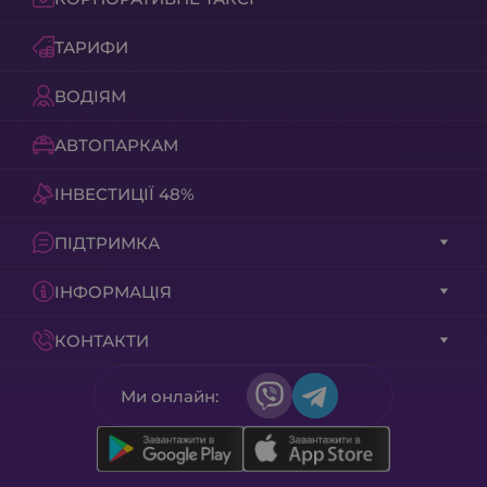
Зателефонуйте 212.
Наберіть
ТАРИФИ
номер з мобільного, і ми миттєво
вам передзвонимо (послуга
ВОДІЯМ
Callback безкоштовна).
Назвіть промокод оператору.
АВТОПАРКАМ
Повідомте маршрут поїздки і не
забудьте про кодове слово для
ІНВЕСТИЦІЇ 48%
активації вашої знижки.
Дізнайтеся фіксовану ціну.
ПІДТРИМКА
Оператор одразу розрахує і назве
ІНФОРМАЦІЯ
вам точну вартість з урахуванням
знижки. Ціна не зміниться в кінці
КОНТАКТИ
шляху!
Ми онлайн:
Ваші промокоди та акції в Aris-Taxi
Ми працюємо в Києві з 2007 року і