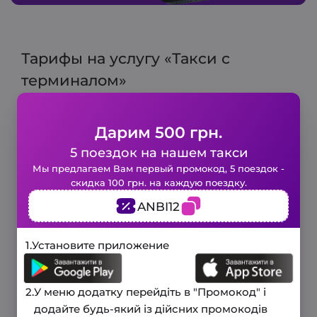
Тарифы на услугу «Такси с
терминалом»
Дарим 500 грн.
Городской тариф
5 поездок на нашем такси
Закажите такси в 1 клик!
Мы предлагаем Вам первый промокод, 5 поездок -
скидка 100 грн. на каждую поездку.
Минимальный тариф:
80 грн.
Заполните короткую форму и наше
Включено 6 мин и 3 км
ANBI12
авто будет у вас уже через
несколько минут.
Цена за 1 км:
15 грн
3 минуты
1.
Установите приложение
и мы вам перезвоним!
Телефон
Спасибо, Ваш запрос принят, и мы
2.
У меню додатку перейдіть в "Промокод" і
Загородный тариф
вскоре свяжемся с вами для
Ваше имя
додайте будь-який із дійсних промокодів