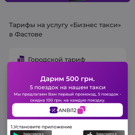
Тарифы на услугу «Бизнес такси»
в Фастове
Городской тариф
Дарим 500 грн.
Минимальный тариф:
120 грн.
Включено 6 мин и 3 км
5 поездок на нашем такси
Закажите такси в 1 клик!
Мы предлагаем Вам первый промокод, 5 поездок -
Цена за 1 км:
20 грн
скидка 100 грн. на каждую поездку.
Заполните короткую форму и наше
ANBI12
авто будет у вас уже через
несколько минут.
3 минуты
1.
Установите приложение
Загородный тариф
и мы вам перезвоним!