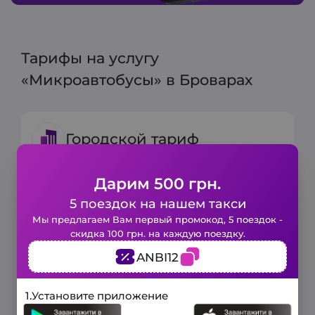
Тарифы на услугу
«Микроавтобусы» в Броварах
Городской тариф
Дарим 500 грн.
Минимальный тариф:
150 грн.
Включено 6 мин и 3 км
5 поездок на нашем такси
Закажите такси в 1 клик!
Мы предлагаем Вам первый промокод, 5 поездок -
Цена за 1 км:
20 грн
скидка 100 грн. на каждую поездку.
Заполните короткую форму и наше
ANBI12
авто будет у вас уже через
несколько минут.
3 минуты
1.
Установите приложение
Загородный тариф
и мы вам перезвоним!