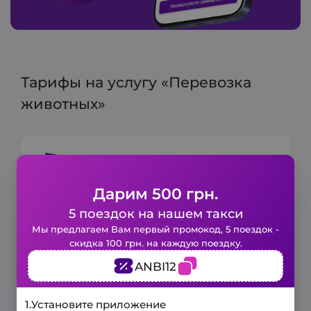
Тарифы на услугу «Перевозка
животных»
Городской тариф
Дарим 500 грн.
Минимальный тариф:
80+80 грн.
5 поездок на нашем такси
Включено 6 мин и 3 км
Закажите такси в 1 клик!
Мы предлагаем Вам первый промокод, 5 поездок -
скидка 100 грн. на каждую поездку.
Цена за 1 км:
15 грн
Заполните короткую форму и наше
ANBI12
авто будет у вас уже через
несколько минут.
3 минуты
1.
Установите приложение