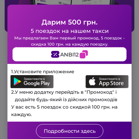
Дарим 500 грн.
5 поездок на нашем такси
Закажите такси в 1 клик!
Мы предлагаем Вам первый промокод, 5 поездок -
скидка 100 грн. на каждую поездку.
Заполните короткую форму и наше
ANBI12
Тарифы на услугу «Эконом такси»
авто будет у вас уже через
несколько минут.
в Белой Церкви
3 минуты
1.
Установите приложение
и мы вам перезвоним!
Телефон
Городской тариф
Спасибо, Ваш запрос принят, и мы
2.
У меню додатку перейдіть в "Промокод" і
вскоре свяжемся с вами для
Ваше имя
додайте будь-який із дійсних промокодів
подтверждения деталей.
У вас есть 5 поездок со скидкой 100 грн. на
Минимальный тариф:
80 грн.
каждую.
Включено 3 минуты ожидания
Заказать звонок
Закрыть
Цена за 1 км:
15 грн
Подробности здесь