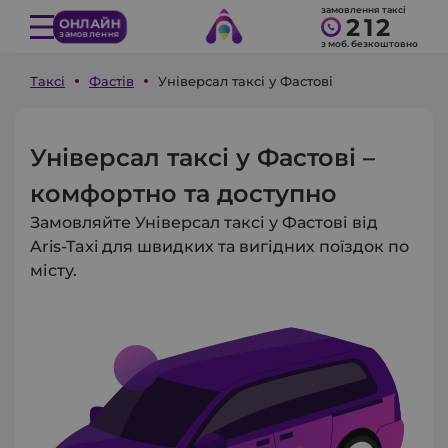
замовлення таксі
212
ОНЛАЙН
замовлення
з моб. безкоштовно
Таксі
Фастів
Універсал таксі у Фастові
Універсал таксі у Фастові –
комфортно та доступно
Замовляйте Універсал таксі у Фастові від
Aris-Taxi для швидких та вигідних поїздок по
місту.