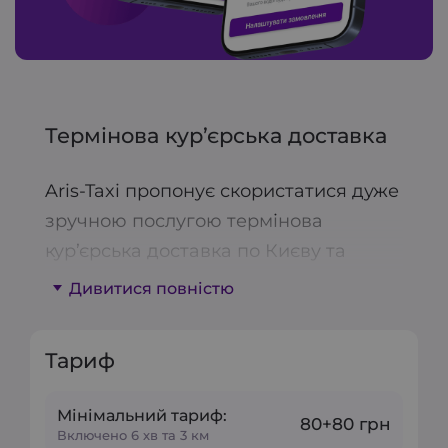
Термінова кур’єрська доставка
Aris-Taxi пропонує скористатися дуже
зручною послугою термінова
кур’єрська доставка по Києву та
передмісті. Ця послуга вигідно
Дивитися повністю
відрізняється від звичайної
кур’єрської доставки швидкістю
Тариф
виконання замовлення.
Наші кур’єри оперативно доставлять
Мінімальний тариф:
80+80 грн
Включено 6 хв та 3 км
документи, листи, кореспонденцію,