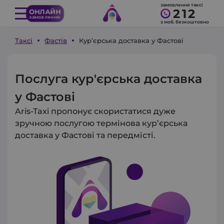
замовлення таксі
212
ОНЛАЙН
замовлення
з моб. безкоштовно
Таксі
Фастів
Кур’єрська доставка у Фастові
Послуга кур'єрська доставка
у Фастові
Aris-Taxi пропонує скористатися дуже
зручною послугою термінова кур’єрська
доставка у Фастові та передмісті.