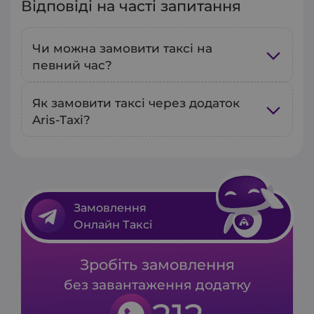
Відповіді на часті запитання
Чи можна замовити таксі на
певний час?
Так, у нашому додатку можна
Як замовити таксі через додаток
Aris-Taxi?
попередньо
забронювати таксі на
зручний для вас час
. Під час
Чтобы заказать такси, откройте
створення замовлення оберіть
наше приложение, укажите пункт
опцію “Замовити на певний час” та
отправления и назначения, и
вкажіть потрібний день і годину.
Замовлення
нажмите кнопку «Заказать». Наше
Онлайн Таксі
приложение автоматически
найдет ближайшее авто и
Зробіть замовлення
сообщит вам ожидаемое время
без завантаження додатку
прибытия водителя.