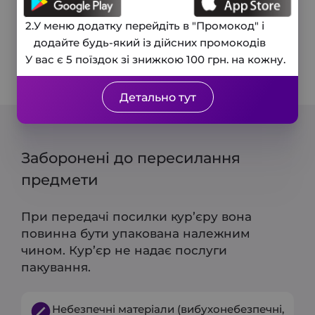
Дякуємо, Ваш запит прийнято, і ми
2.
У меню додатку перейдіть в "Промокод" і
Інше
незабаром зв'яжемося з вами для
Ваше ім’я
додайте будь-який із дійсних промокодів
підтвердження деталей.
Довеземо будь-який вантаж до 20 кг
У вас є 5 поїздок зі знижкою 100 грн. на кожну.
Замовити дзвінок
Закрити
Детально тут
Заборонені до пересилання
предмети
При передачі посилки кур’єру вона
повинна бути упакована належним
чином. Кур’єр не надає послуги
пакування.
Небезпечні матеріали (вибухонебезпечні,