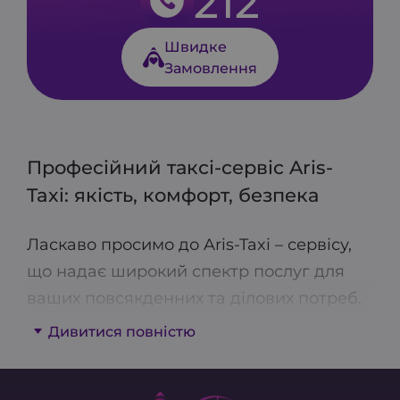
212
Швидке
Замовлення
Професійний таксі-сервіс Aris-
Taxi: якість, комфорт, безпека
Ласкаво просимо до Aris-Taxi – сервісу,
що надає широкий спектр послуг для
ваших повсякденних та ділових потреб.
Ми пропонуємо економ, комфорт та
Дивитися повністю
бізнес-класи, мікроавтобуси для
групових поїздок, міжміське таксі та