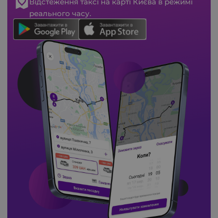
Відстеження таксі на карті Києва в режимі
реального часу.