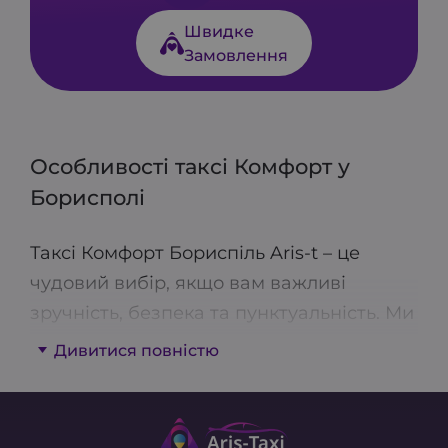
Швидке
Замовлення
Особливості таксі Комфорт у
Борисполі
Таксі Комфорт Бориспіль Aris-t – це
чудовий вибір, якщо вам важливі
зручність, безпека та пунктуальність. Ми
пропонуємо подачу сучасних
Дивитися повністю
автомобілів середнього класу, які
забезпечать комфорт під час подорожі.
Весь транспорт регулярно проходить