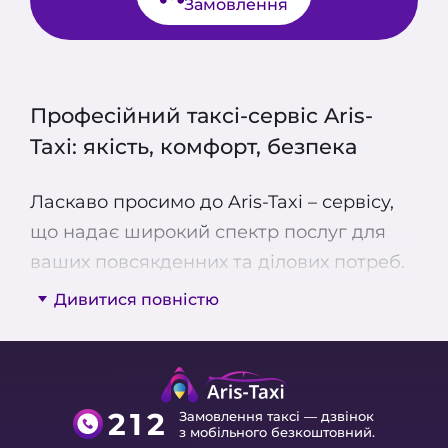
Замовлення
Професійний таксі-сервіс Aris-
Taxi: якість, комфорт, безпека
Ласкаво просимо до Aris-Taxi – сервісу,
що надає широкий спектр послуг для
ваших повсякденних та ділових потреб.
Ми пропонуємо економ, комфорт та
Дивитися повністю
бізнес-класи, мікроавтобуси для
групових поїздок, міжміське таксі та
кур’єрську доставку.
212
Замовлення таксі — дзвінок
Наші водії професійні та ліцензовані, а
з мобільного безкоштовний.