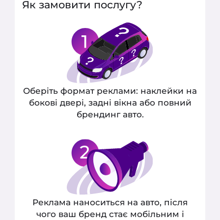
Як замовити послугу?
незабаром зв'яжемося з вами для
Ваше ім’я
підтвердження деталей.
Замовити дзвінок
Закрити
Оберіть формат реклами: наклейки на
бокові двері, задні вікна або повний
брендинг авто.
Реклама наноситься на авто, після
чого ваш бренд стає мобільним і