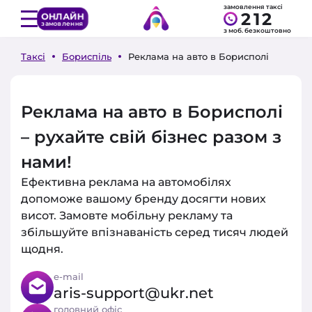
замовлення таксі
212
ОНЛАЙН
замовлення
з моб. безкоштовно
Таксі
Бориспіль
Реклама на авто в Борисполі
Реклама на авто в Борисполі
– рухайте свій бізнес разом з
нами!
Ефективна реклама на автомобілях
допоможе вашому бренду досягти нових
висот. Замовте мобільну рекламу та
збільшуйте впізнаваність серед тисяч людей
щодня.
e-mail
aris-support@ukr.net
головний офіс