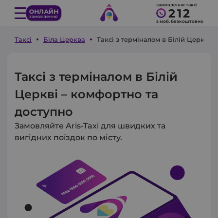
замовлення таксі
212
ОНЛАЙН
замовлення
з моб. безкоштовно
Таксі
Біла Церква
Таксі з терміналом в Білій Церкві
Таксі з терміналом в Білій
Церкві – комфортно та
доступно
Замовляйте Aris-Taxi для швидких та
вигідних поїздок по місту.