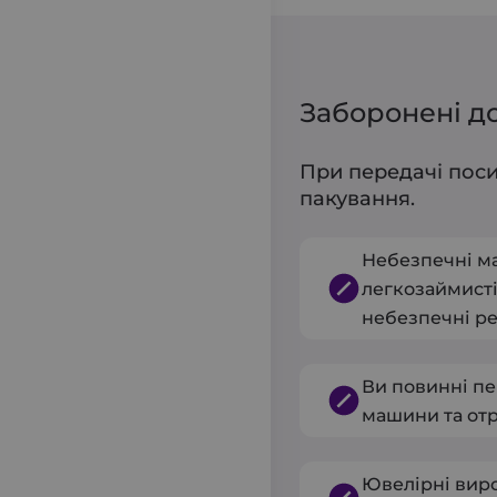
Заборонені д
При передачі поси
пакування.
Небезпечні ма
легкозаймисті,
небезпечні ре
Ви повинні пе
машини та от
Ювелірні виро