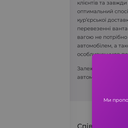
клієнтів та завжди
оптимальний спосі
кур’єрської доста
перевезенні вантаж
вагою не потрібн
автомобілем, а так
особливих умов п
Залежно від габар
автомобілі класу у
Ми пропон
Співпрацюємо