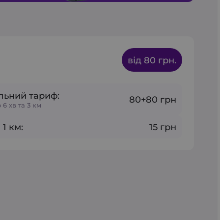
від 80 грн.
льний тариф:
80+80 грн
6 хв та 3 км
 1 км:
15 грн