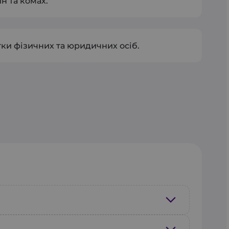
н та комах.
ки фізичних та юридичних осіб.
сі на зручний для вас час
. Під час