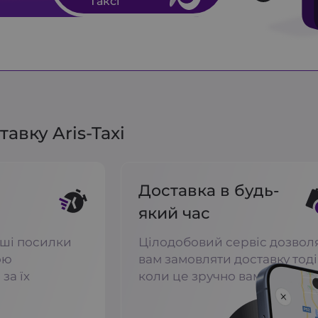
Таксі
авку Aris-Taxi
а
Доставка в будь-
який час
ші посилки
Цілодобовий сервіс дозвол
ою
вам замовляти доставку тоді
за їх
коли це зручно вам.