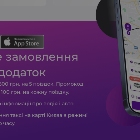
е замовлення
додаток
00 грн. на 5 поїздок. Промокод
- 100 грн. на кожну поїздку.
 інформації про водія і авто.
ня таксі на карті Києва в режимі
 часу.