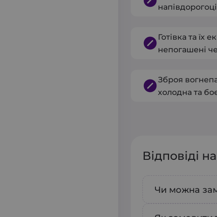
напівдорогоці
Готівка та їх 
непогашені че
Зброя вогнепа
холодна та бо
Відповіді н
Чи можна зам
Так, у нашо