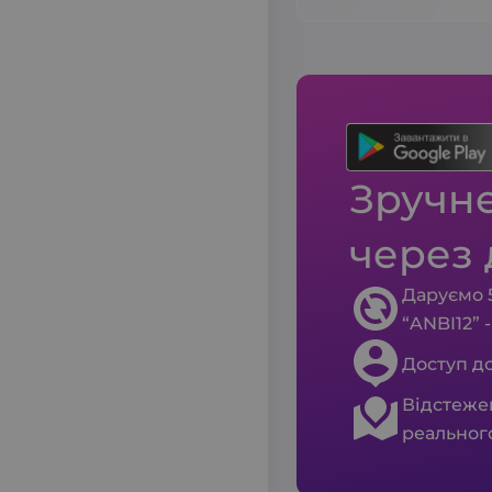
Зручн
через 
Даруємо 5
“ANBI12” 
Доступ до
Відстежен
реального