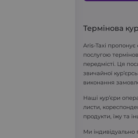
Термінова кур
Aris-Taxi пропону
послугою термінов
передмісті. Ця пос
звичайної кур’єрс
виконання замовл
Наші кур’єри опер
листи, кореспонден
продукти, їжу та і
Ми індивідуально 