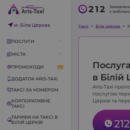
212
Замовленн
з мобільн
адреса
вул. Ростиславська, 1
м. Біла Церква
Таксі
Біла Церква
К
e-mail
aris-support@ukr.net
Для замовлення таксі
ПОСЛУГИ
098 700 91 31
095 700 91 31
МІСТА
093 700 91 31
Послуга
063 233 77 33
ПРОМОКОДИ
Техпідтримка пасажирів
в Білій
063 237 00 47
ДОДАТОК ARIS-TAXI
Техпідтримка водіїв
Aris-Taxi про
063 318 73 32
ТАКСІ ЗА НОМЕРОМ
послугою терм
Церкві та пере
КОРПОРАТИВНЕ
ТАКСІ
ТАРИФИ НА ТАКСІ В
212
БІЛІЙ ЦЕРКВІ