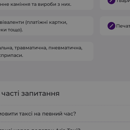
Твари
нне каміння та вироби з них.
еквіваленти (платіжні картки,
Печат
ки тощо).
льна, травматична, пневматична,
єприпаси.
а часті запитання
овити таксі на певний час?
му додатку можна попередньо
забронювати так