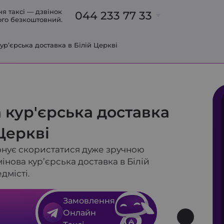
я таксі — дзвінок
044 233 77 33
ого безкоштовний.
1Б
ур’єрська доставка в Білій Церкві
098 700 91 31
095 700 91 31
093 700 91 31
063 233 77 33
063 237 00 47
 кур'єрська доставка
063 318 73 32
 Церкві
понує скористатися дуже зручною
інова кур’єрська доставка в Білій
дмісті.
Замовлення
Онлайн