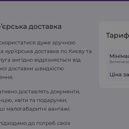
’єрська доставка
Тариф
є скористатися дуже зручною
а кур’єрська доставка по Києву та
Мініма
луга вигідно відрізняється від
Включено 
ької доставки швидкістю
Ціна за
ення.
ативно доставлять документи,
цію, квіти та подарунки,
нші малогабаритні вантажі.
підходимо до потреб своїх