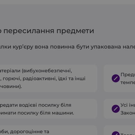
о пересилання предмети
лки кур’єру вона повинна бути упакована нал
теріали (вибухонебезпечні,
Предм
 горючі, радіоактивні, їдкі та інші
темпе
човини).
редати водієві посилку біля
Усі і
римати посилку біля машини.
Закон
би, дорогоцінне та