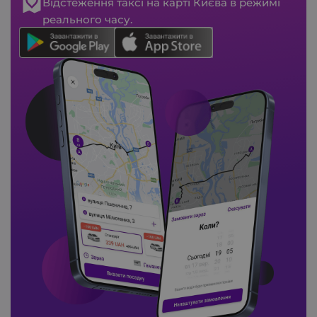
Відстеження таксі на карті Києва в режимі
реального часу.