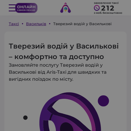
замовлення таксі
212
ОНЛАЙН
замовлення
з моб. безкоштовно
Таксі
Васильків
Тверезий водій у Василькові
Тверезий водій у Василькові
– комфортно та доступно
Замовляйте послугу Тверезий водій у
Василькові від Aris-Taxi для швидких та
вигідних поїздок по місту.