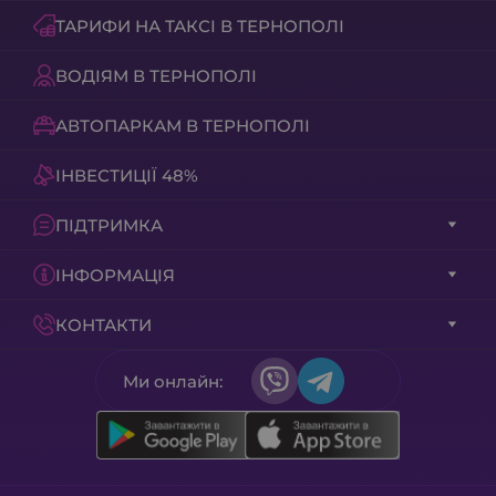
ТАРИФИ НА ТАКСІ В ТЕРНОПОЛІ
користуйтеся промокодами на знижки,
щоб отримати максимум переваг з Aris-
ВОДІЯМ В ТЕРНОПОЛІ
Taxi!
АВТОПАРКАМ В ТЕРНОПОЛІ
ІНВЕСТИЦІЇ 48%
ПІДТРИМКА
ІНФОРМАЦІЯ
КОНТАКТИ
Ми онлайн: