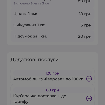
80 грн
Включено 6 хв та 3 км
Ціна за 1 км:
18 грн
Очікування 1 хв:
3 грн
Підсумок за 1 км:
20 грн
Додаткові послуги
120 грн
Автомобіль «Універсал» до 100кг
80 грн
Швидко і зручно транспортуйте
Кур’єрська доставка + до
свої об’ємні покупки чи невеликі
тарифу
вантажі до 100 кг! Наші авто