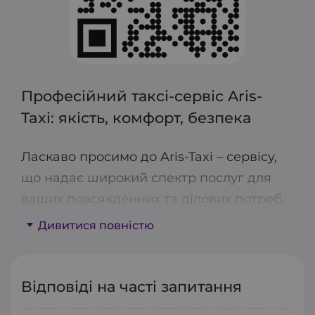
Професійний таксі-сервіс Aris-
Taxi: якість, комфорт, безпека
Ласкаво просимо до Aris-Taxi – сервісу,
що надає широкий спектр послуг для
ваших повсякденних та ділових потреб.
Ми пропонуємо економ, комфорт та
Дивитися повністю
бізнес-класи, мікроавтобуси для
групових поїздок, міжміське таксі та
кур’єрську доставку.
Відповіді на часті запитання
Наші водії професійні та ліцензовані, а