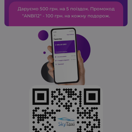
Даруємо 500 грн. на 5 поїздок. Промокод
"ANBI12" - 100 грн. на кожну подорож.