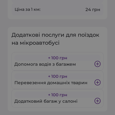
Ціна за 1 км:
24 грн
Додаткові послуги для поїздок
на мікроавтобусі
+ 100 грн
Допомога водія з багажем
+ 100 грн
Замовляючи бусик у Києві для
Перевезення домашніх тварин
трансферу чи переїзду,
скористайтеся послугами
+ 100 грн
Містке таксі-мінівен у Києві —
професійного водія. Ми
Додатковий багаж у салоні
ідеальний вибір для поїздок із
допоможемо акуратно
великими домашніми
Якщо об’єму багажного