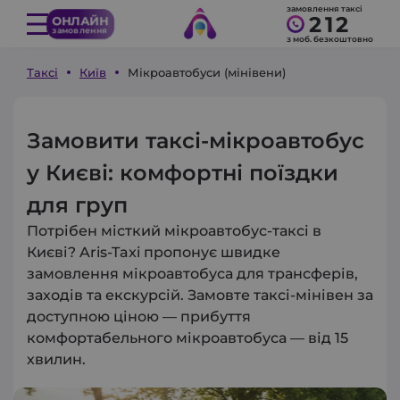
замовлення таксі
212
ОНЛАЙН
замовлення
з моб. безкоштовно
Таксі
Київ
Мікроавтобуси (мінівени)
Замовити таксі-мікроавтобус
у Києві: комфортні поїздки
для груп
Потрібен місткий мікроавтобус-таксі в
Києві? Aris-Taxi пропонує швидке
замовлення мікроавтобуса для трансферів,
заходів та екскурсій. Замовте таксі-мінівен за
доступною ціною — прибуття
комфортабельного мікроавтобуса — від 15
хвилин.