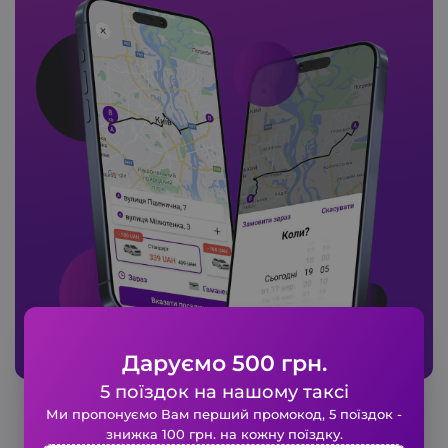
Даруємо 500 грн.
5 поїздок на нашому таксі
Замовте таксі в 1 клік!
Ми пропонуємо Вам перший промокод, 5 поїздок -
Заповніть коротку форму і наше
знижка 100 грн. на кожну поїздку.