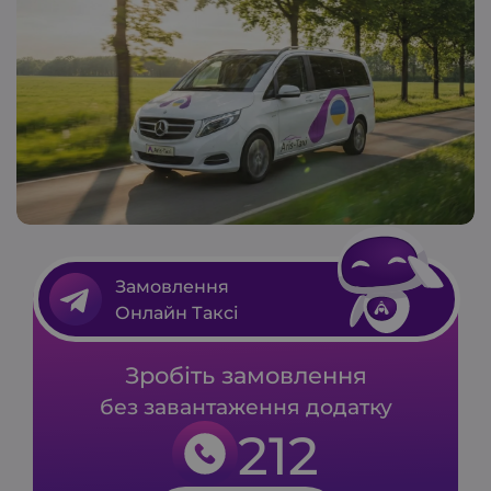
Замовлення
Онлайн Таксі
Зробіть замовлення
без завантаження додатку
212