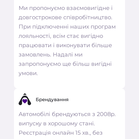
кожного власника автопарку на
Ми пропонуємо взаємовигідне і
вигідних умовах. Використовуючи
довгострокове співробітництво.
наш онлайн сервіс для замовлення
При підключенні наших програм
таксі, Ви отримуєте дохід від кожної
лояльності, всім стає вигідно
поїздки, яку здійснюють ваші
працювати і виконувати більше
автомобілі.
замовлень. Надалі ми
Приєднуйтесь та заробляйте разом з
запропонуємо ще більш вигідні
компанією Aris-Taxi! Для отримання
умови.
консультацій та уточнення всіх
подробиць співробітництва
зв’яжіться з нами або замовте
Брендування
зворотний дзвінок нашого
Автомобілі брендуються з 2008р.
менеджера.
випуску в хорошому стані.
Реєстрація онлайн 15 хв., без
головний офіс
044 233 77 33