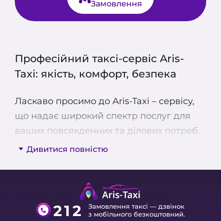
Замовлення
Професійний таксі-сервіс Aris-
Taxi: якість, комфорт, безпека
Ласкаво просимо до Aris-Taxi – сервісу,
що надає широкий спектр послуг для
ваших повсякденних та ділових потреб.
Ми пропонуємо економ, комфорт та
Дивитися повністю
бізнес-класи, мікроавтобуси для
групових поїздок, міжміське таксі та
кур’єрську доставку. Наші водії
професійні та ліцензовані, а автопарк
212
Замовлення таксі — дзвінок
з мобільного безкоштовний.
регулярно проходить технічний огляд