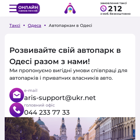
замовлення таксі
212
ОНЛАЙН
замовлення
з моб. безкоштовно
Таксі
Одеса
Автопаркам в Одесі
Розвивайте свій автопарк в
Одесі разом з нами!
Ми пропонуємо вигідні умови співпраці для
автопарків і приватних власників авто.
e-mail
aris-support@ukr.net
головний офіс
044 233 77 33