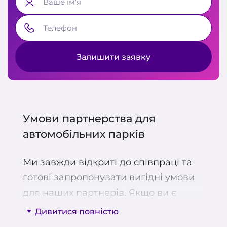
Ваше ім’я
Телефон
Залишити заявку
Умови партнерства для
автомобільних парків
Ми завжди відкриті до співпраці та
готові запропонувати вигідні умови
для наших партнерів. Якщо ви є
власником автопарку або компанією,
Дивитися повністю
що шукає надійний транспортний