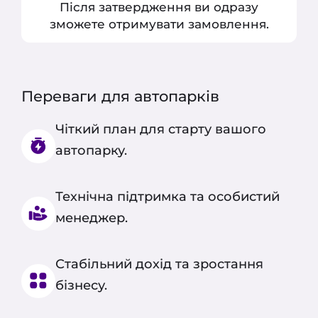
Після затвердження ви одразу
зможете отримувати замовлення.
Замовте таксі в 1 клік!
Заповніть коротку форму і наше
авто буде у вас вже за кілька
хвилин.
Переваги для автопарків
3 хвилини
і ми вам передзвонимо!
Чіткий план для старту вашого
Телефон
автопарку.
Дякуємо, Ваш запит прийнято, і ми
незабаром зв'яжемося з вами для
Ваше ім’я
підтвердження деталей.
Технічна підтримка та особистий
Замовити дзвінок
менеджер.
Закрити
Стабільний дохід та зростання
бізнесу.