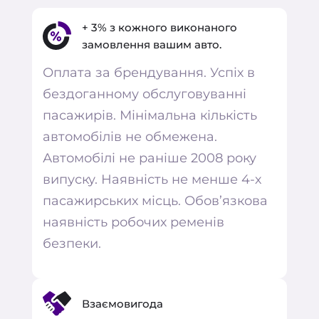
сервіс, Aris-Taxi стане вашим
+ 3% з кожного виконаного
надійним союзником. Наш підхід
замовлення вашим авто.
ґрунтується на прозорих умовах,
Оплата за брендування. Успіх в
довгостроковій взаємодії та високій
бездоганному обслуговуванні
якості послуг. Разом ми можемо
пасажирів. Мінімальна кількість
розширити горизонти бізнесу,
автомобілів не обмежена.
забезпечивши найвищий рівень
Автомобілі не раніше 2008 року
обслуговування клієнтів.
випуску. Наявність не менше 4-х
Якщо Ви є власником кількох
пасажирських місць. Обов’язкова
автомобілів або є власником
наявність робочих ременів
автопарку, ми запрошуємо Вас до
безпеки.
взаємовигідної співпраці. Ваші
автомобілі можуть працювати на Вас.
Ми пропонуємо партнерство для
Взаємовигода